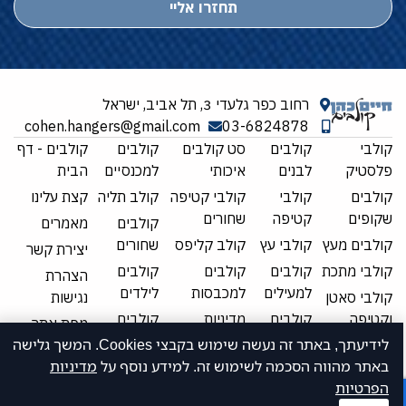
תחזרו אליי
רחוב כפר גלעדי 3, תל אביב, ישראל
cohen.hangers@gmail.com
03-6824878
קולבי
קולבים
סט קולבים
קולבים
קולבים - דף
פלסטיק
לבנים
איכותי
למכנסיים
הבית
קולבים
קולבי
קולבי קטיפה
קולב תליה
קצת עלינו
שקופים
קטיפה
שחורים
קולבים
מאמרים
קולבים מעץ
קולבי עץ
קולב קליפס
שחורים
יצירת קשר
קולבי מתכת
קולבים
קולבים
קולבים
הצהרת
למעילים
למכבסות
לילדים
קולבי סאטן
נגישות
וקטיפה
קולבים
מדיניות
קולבים
מפת אתר
למלונות
פרטיות
מעוצבים
לידיעתך, באתר זה נעשה שימוש בקבצי Cookies. המשך גלישה
תקנון אתר
באתר מהווה הסכמה לשימוש זה. למידע נוסף על
מדיניות
הפרטיות