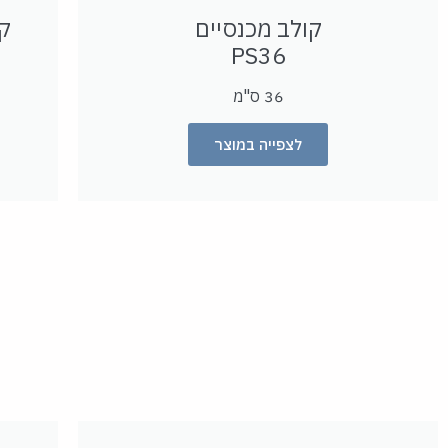
קולב מכנסיים
ק
PS
36
36 ס"מ
לצפייה במוצר