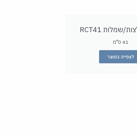
לצות/שמלות
41
RCT
41 ס"מ
לצפייה במוצר