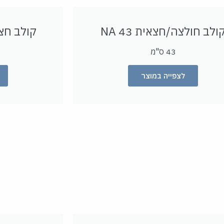
ולב חולצה/חצאית 43 NA
קולב חצאית
43 ס"מ
לצפייה במוצר