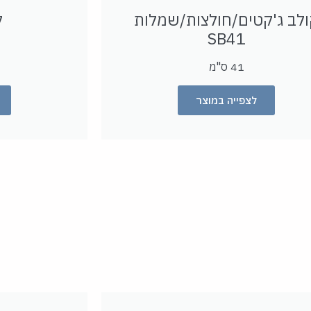
ולב ג'קטים/חולצות/שמלות
ק
SB
41
41 ס"מ
לצפייה במוצר