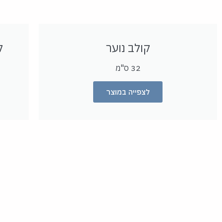
קולב נוער
ק
32 ס"מ
לצפייה במוצר