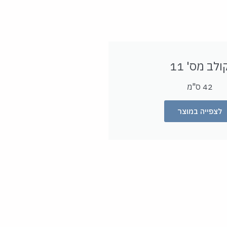
ולב מס' 11
42 ס"מ
לצפייה במוצר