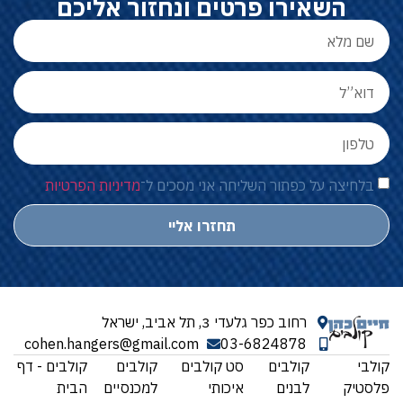
השאירו פרטים ונחזור אליכם
בלחיצה על כפתור השליחה אני מסכים ל־
מדיניות הפרטיות
תחזרו אליי
רחוב כפר גלעדי 3, תל אביב, ישראל
cohen.hangers@gmail.com
03-6824878
קולבי
קולבים
סט קולבים
קולבים
קולבים - דף
פלסטיק
לבנים
איכותי
למכנסיים
הבית